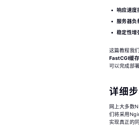
响应速度提
服务器负
稳定性增
这篇教程我
FastCGI缓
可以完成部
详细步
网上大多数N
们将采用Ng
实现真正的