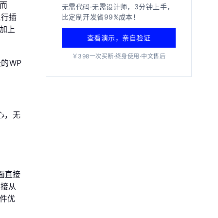
而
无需代码·无需设计师，3分钟上手，
执行插
比定制开发省99%成本！
加上
查看演示，亲自验证
￥398一次买断·终身使用·中文售后
费的WP
心，无
好
层面直接
直接从
件优