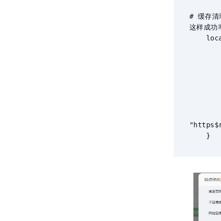
# 缓存清
这样成功率
    location ~ /purge(/.*) {

        # 允许服务器 IP 和 127.0.0.
        allow 127.0.0.1
        allow 8.8.8.8; # 替换成你服务器的公网I
        deny all;
        # 注意wpcache保持和上面添加的keys_zone
        fastcgi_cache_purge wpcach
"https$
    }