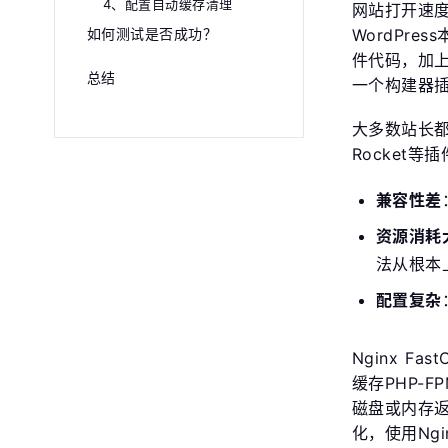
4、配置自动缓存清理
网站打开速
如何测试是否成功？
WordPr
件代码，加
总结
一个构建器
大多数站长都会
Rocket
兼容性差
资源消耗
法从根本上
配置复杂
Nginx F
缓存PHP-
磁盘或内存
化，使用Ngi