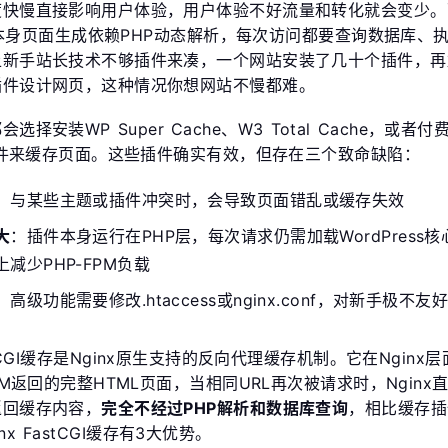
度快慢直接影响用户体验，用户体验不好流量和转化就会变少。
ess本身页面生成依赖PHP动态解析，每次访问都要查询数据库、
上新手站长技术不够插件来凑，一个网站安装了几十个插件，再
插件设计网页，这种情况你想网站不慢都难。
选择安装WP Super Cache、W3 Total Cache，或者付
等插件来缓存页面。这些插件确实有效，但存在三个致命缺陷：
：与某些主题或插件冲突时，会导致页面错乱或缓存失效
大
：插件本身运行在PHP层，每次请求仍需加载WordPress核
减少PHP-FPM负载
：高级功能需要修改.htaccess或nginx.conf，对新手极不友
astCGI缓存是Nginx原生支持的反向代理缓存机制。它在Nginx
FPM返回的完整HTML页面，当相同URL再次被请求时，Nginx
返回缓存内容，
完全不经过PHP解析和数据库查询
，相比缓存插
nx FastCGI缓存有3大优势。