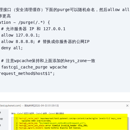
理接口（安全清理缓存）下面的purge可以随机命名，然后allow all;
更高

1

;

P



一致

e 
request_method$host$1";
