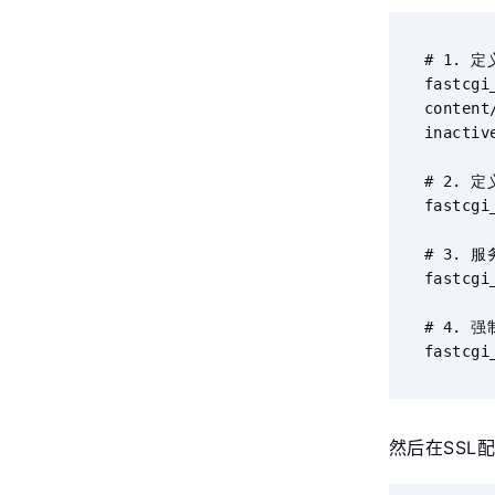
# 1.
fastcgi
content
inactive
# 2. 
fastcgi
# 3. 
fastcgi
# 4. 
fastcgi
然后在SSL