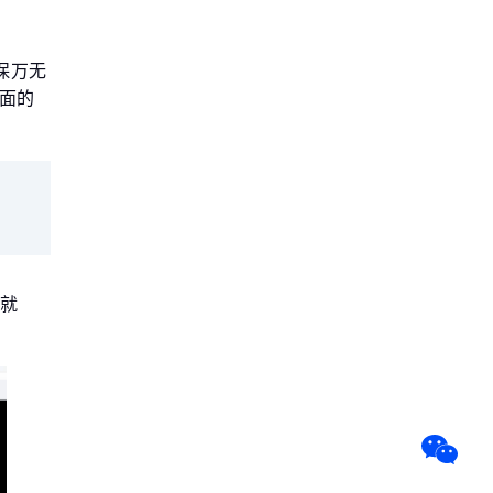
确保万无
面的
已就