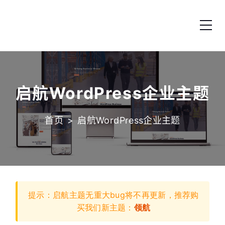
跳转到内容
启航WordPress企业主题
首页
>
启航WordPress企业主题
提示：启航主题无重大bug将不再更新，推荐购
买我们新主题：
领航