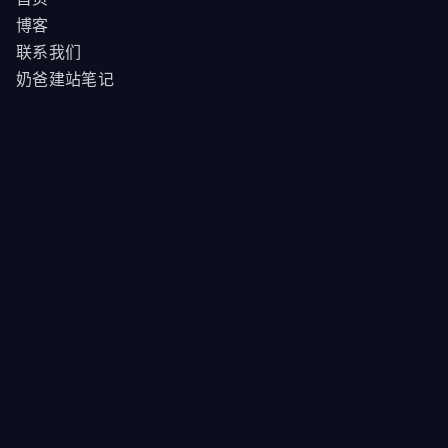
博客
联系我们
奶爸建站笔记
商品
我的订单
领航商业主题
WordPress教程
重庆市两江新区趣合网络科技工作室