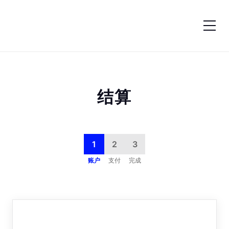
跳转到内容
结算
1
2
3
账户
支付
完成